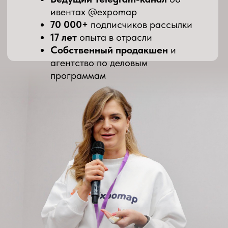
Вы получаете особый статус,
персональную таблицу для заполнения,
доступ к уникальному чату топов разных
ниш
02
ВЫ ДОБАВЛЯЕТЕ РЕЛЕВАНТНЫЕ
СОБЫТИЯ В ТАБЛИЦУ
Пул событий на квартал
(ориентир: 5–20 мероприятий в
зависимости от ниши)
По желанию — “свежачок” 1–2
раза в месяц
03