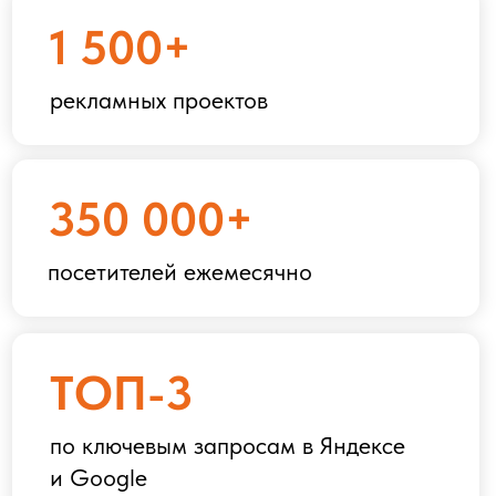
по ключевым запросам в Яндексе
и Google
EXPOMAP —
КРУПНЕЙШАЯ B2B
ПЛАТФОРМА
О
ДЕЛОВЫХ
МЕРОПРИЯТИЯХ
Мы объединяем каталог, контент и
медийные инструменты, чтобы ваши
события находили нужныую