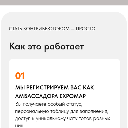
Стать контрибьютором
КОНТАКТЫ
Хотите
присоединиться?
АЛЕНА
куратор проекта
Телеграм
Сайт
ТГ-канал
"
Сделаем индустрию круче
— вместе с вами.