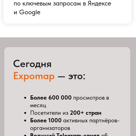
опытом в event-индустрии.
Эксперт по привлечению b2b-аудитории,
системному маркетингу и
продюсированию деловых программ.
Партнёр отраслевых ассоциаций (РСВЯ,
НКБ, НАОМ). Развивает личные бренды
предпринимателей через события и
контент.
СТАТЬ КОНТРИБЬЮТОРОМ — ПРОСТО
Как это работает
01
МЫ РЕГИСТРИРУЕМ ВАС КАК
АМБАССАДОРА EXPOMAP