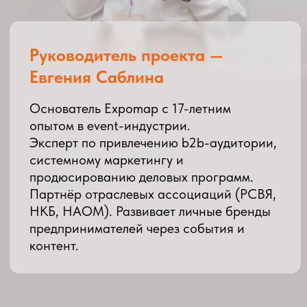
МЫ ОФОРМЛЯЕМ СОБЫТИЯ НА
КВАРТАЛ И УПОМИНАЕМ ВАС КАК
ЭКСПЕРТА
В публикациях, подборках, Telegram
04
ВЫ ОСТАЕТЕСЬ НА СВЯЗИ В
ЭКСПЕРТНОМ ЧАТЕ
Можно задавать вопросы, делиться
ссылками, присылать комментарии
Всё просто: нет лишней
бюрократии, только польза,
влияние и живой ритм.