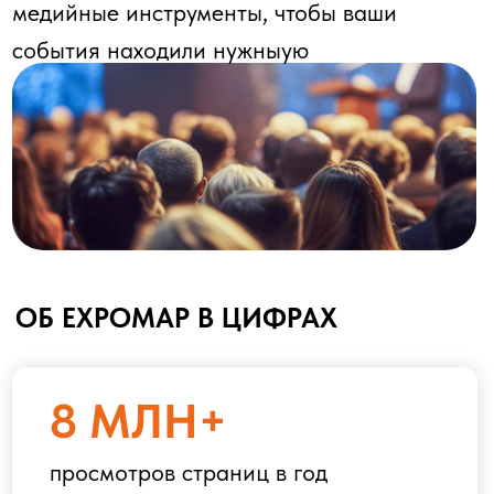
посетителей ежемесячно
ТОП-3
по ключевым запросам в Яндексе
и Google
Сегодня
Expomap
— это:
Более 600 000
просмотров в
месяц
Посетители из
200+ стран
Более 1000
активных партнёров-
организаторов
Ведущий Telegram-канал
об