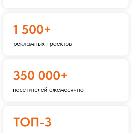
ивентах @expomap
70 000+
подписчиков рассылки
17 лет
опыта в отрасли
Собственный продакшен
и
агентство по деловым
программам
Руководитель проекта —
Евгения Саблина
Основатель Expomap с 17-летним