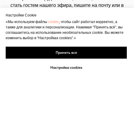
стать гостем нашего эфира, пишите на почту или в
социальные сети:
Настройки Cookie
«Мы используем файлы
cookie
, чтобы сайт работал корректно, а
E-mail:
manukovskaya@expomap.ru
также для аналитики и персонализации. Нажимая “Принять всё”, вы
Соцсети:
Facebook
|
Instagram
соглашаетесь на использование необязательных cookie. Вы можете
изменить выбор в “Настройках cookies”.»
Принять все
Настройка cookies
Политика конфиденциальности