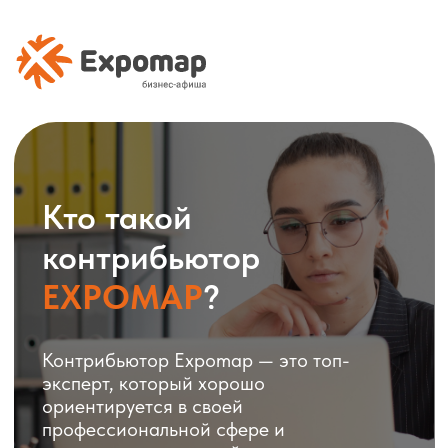
Кто такой
контрибьютор
EXPOMAP
?
Контрибьютор Expomap — это топ-
эксперт, который хорошо
ориентируется в своей
профессиональной сфере и
помогает делиться действительно
полезными событиями с другими.
Вы и так следите за повесткой,
участвуете в мероприятиях, делитесь
рекомендациями с коллегами —