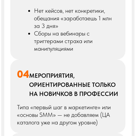
Вы — фильтр качества и ориентир
для отрасли. И мы ценим это.
КОНТАКТЫ
Остались вопросы?
АЛЕНА
куратор проекта
Телеграм
Сайт
ТГ-канал
"
Сделаем индустрию круче —
вместе с вами.