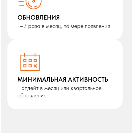
Обновляет квартальный пул не реже
02
одного раза в 3 месяца
Частота может быть гибкой
— главное, чтобы мы были на
связи, а каталог — актуален
Каналы связи
ОСНОВНОЙ КАНАЛ - ТЕЛЕГРАМ
Добавим в чат контрибьюторов после
онбординга
КООРДИНАТОР ПРОЕКТА -
АЛЕНА
Можно писать напрямую, если лень