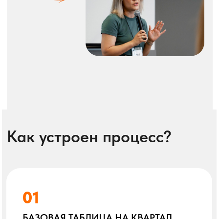
01
БАЗОВАЯ ТАБЛИЦА НА КВАРТАЛ
Раз в 3 месяца вы заполняете Google-
таблицу с пулом событий на 2–3 месяца
вперёд.
Ориентир:
5–20 событий, в зависимости
от активности в нише.
02
ТЕКУЩИЕ ОБНОВЛЕНИЯ
Во втором листе таблицы —
«Обновления» — можно добавлять:
Вебинары, митапы, быстро
запускающиеся-анонсирующиеся
форматы
Новые события, о которых узнали
позже