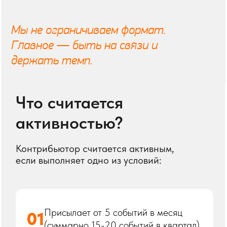
заполнять: «Нашёл событие —
оформите за меня»
ТАБЛИЦА
в Google Sheets, индивидуальный
доступ по вашей почте
Важно: Что добавляем
в каталог
БИЗНЕС-МЕРОПРИЯТИЯ,
01