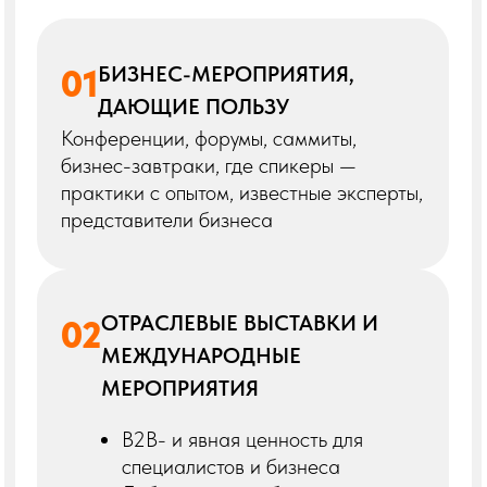
04
МЕРОПРИЯТИЯ,
ОРИЕНТИРОВАННЫЕ ТОЛЬКО
НА НОВИЧКОВ В ПРОФЕССИИ
Типа «первый шаг в маркетинге» или
«основы SMM» — не добавляем (ЦА
каталога уже на другом уровне)
05
ЛЮБЫЕ ПОДОЗРИТЕЛЬНЫЕ
ФОРМАТЫ
Нет сайта, нет имен, странный визуал,
нет контактной информации. Даже
если тема интересная — доверие под
вопросом