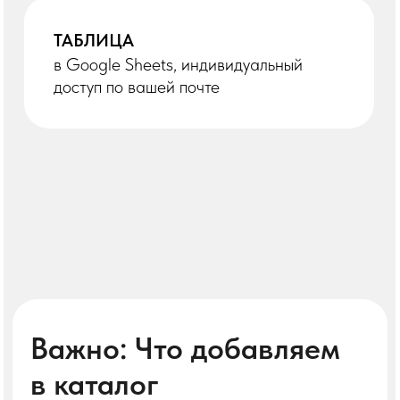
02
ЖЕНСКИЕ, ЛАЙФСТАЙЛ И
МОТИВАЦИОННЫЕ
МЕРОПРИЯТИЯ ОБЩЕГО
ХАРАКТЕРА
Темы «будь собой», «раскрой
женственность», «энергии/
архетипы» — не для текущей
аудитории
Даже если формально заявлено
«для предпринимательниц», если
фокус не на бизнесе — не берём
ПСЕВДООБУЧЕНИЕ И
03
ИНФОЦЫГАНСТВО
Нет кейсов, нет конкретики,
обещания «заработаешь 1 млн
за 3 дня»
Сборы на вебинары с
триггерами страха или
манипуляциями