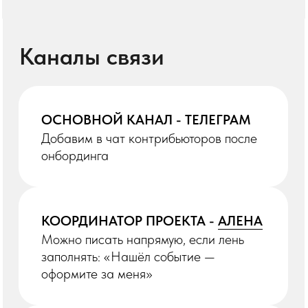
С отбором участников или curated-
форматом
Бизнес-нетворкинг,
предпринимательские тусовки
Что НЕ добавляем
в каталог
МЕРОПРИЯТИЯ БЕЗ БИЗНЕС-
01
ЦЕННОСТИ
Психологические тренинги без
прикладного бизнес-результата
Духовные практики, unless это
бизнес-формат (редкие
исключения)