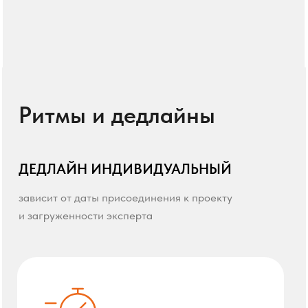
Мы не ограничиваем формат.
Главное — быть на связи и
держать темп.
Что считается
активностью?
Контрибьютор считается активным,
если выполняет одно из условий:
Присылает от 5 событий в месяц
01
(суммарно 15-20 событий в квартал)