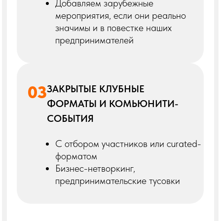
От чего зависит
попадание в каталог
Целевая аудитория совпадает с
нашей (B2B, SMB, маркетинг,
бизнес)
Упаковано профессионально: сайт,
визуал, описание
Программа и спикеры внушают
доверие