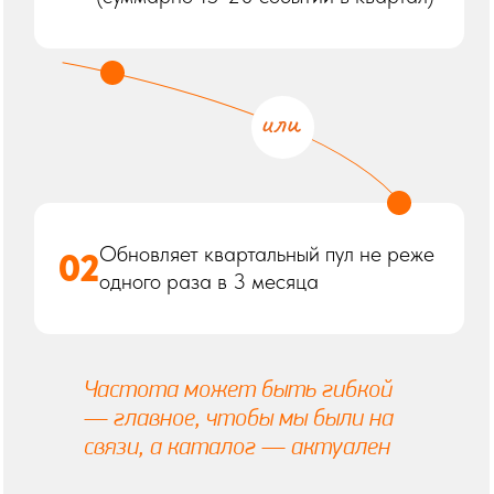
ДАЮЩИЕ ПОЛЬЗУ
Конференции, форумы, саммиты,
бизнес-завтраки, где спикеры —
практики с опытом, известные эксперты,
представители бизнеса
ОТРАСЛЕВЫЕ ВЫСТАВКИ И
02
МЕЖДУНАРОДНЫЕ
МЕРОПРИЯТИЯ
B2B- и явная ценность для
специалистов и бизнеса
Добавляем зарубежные
мероприятия, если они реально
значимы и в повестке наших
предпринимателей
03
ЗАКРЫТЫЕ КЛУБНЫЕ
ФОРМАТЫ И КОМЬЮНИТИ-
СОБЫТИЯ