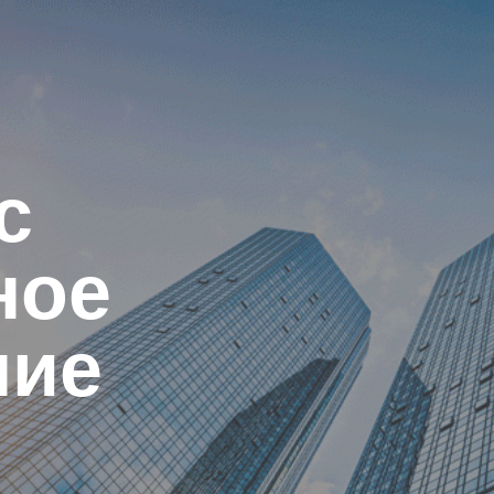
с
ное
ние