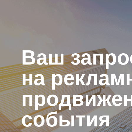
Ваш запро
на реклам
продвиже
события