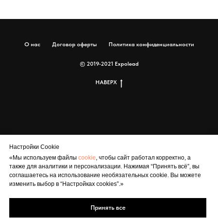
О нас
Договор оферты
Политика конфиденциальности
© 2019-2021 Expolead
НАВЕРХ
Настройки Cookie
«Мы используем файлы
cookie
, чтобы сайт работал корректно, а
также для аналитики и персонализации. Нажимая “Принять всё”, вы
соглашаетесь на использование необязательных cookie. Вы можете
изменить выбор в “Настройках cookies”.»
Политика конфиденциальности
Принять все